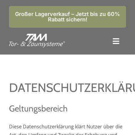
Zum
Inhalt
Großer Lagerverkauf – Jetzt bis zu 60%
Rabatt sichern!
springen
Toggl
Naviga
Home
Produkte
DATENSCHUTZERKLÄ
Bilder-Galerie
Unternehmen
Geltungsbereich
Kontakt
Diese Datenschutzerklärung klärt Nutzer über die
Anfrageformular