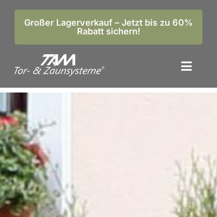
Zum
Inhalt
Großer Lagerverkauf – Jetzt bis zu 60%
Rabatt sichern!
springen
Toggl
Naviga
Home
Produkte
Bilder-Galerie
Unternehmen
Kontakt
Anfrageformular